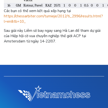
Viktor
16
GM
Kotsur, Pavel
KAZ
2571
1
0
0
1
0.5
0
0
1
Các bạn có thể xem kết quả xếp hạng tại
https://chessarbiter.com/turnieje/2012/ti_2996/results.html?
l=en&tb=10_
Sau giải này Liêm sẽ bay ngay sang Hà Lan để tham dự giải
của Hiệp hội cờ vua chuyên nghiệp thế giới ACP tại
Amstersdam từ ngày 14-22/07.