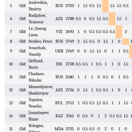
Andreikin,
5
GM
RUS
2700
1
1.5
0.5
1.5
1.5
1.5
0.5
Dmitry
Radjabov,
6
GM
AZE
2788
0.5
0
0.5
1.5
0.5
1.5
1
Teimour
Le, Quang
7
GM
VIE
2693
1
0
0.5
0.5
0.5
0.5
2
Liem
8
GM
Svidler, Peter
RUS
2749
2
1.5
0.5
0
1.5
1
0
1
Ivanchuk,
9
GM
UKR
2769
0
0
1.5
1.5
0
1
1
0.5
Vassily
Gelfand,
10
GM
ISR
2738
0.5
0.5
1
0.5
1
1
0
1.5
Boris
Chadaev,
11
GM
RUS
2580
1
1
1
0
0.5
0
1
0.5
Nikolai
Mamedyarov,
12
GM
AZE
2726
0
1.5
1
0.5
0.5
1
0
1
Shakhriyar
Topalov,
13
GM
BUL
2752
1
0.5
0.5
1.5
0.5
1
1
1.5
Veselin
Jumabayev,
14
GM
KAZ
2561
0
0.5
0
1
2
0.5
0.5
1.5
1
Rinat
Bologan,
15
GM
MDA
2732
0
0.5
0.5
0
2
0
1
0