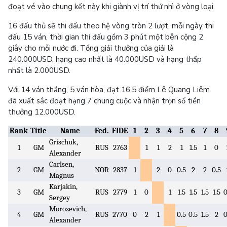
đoạt vé vào chung kết này khi giành vị trí thứ nhì ở vòng loại.
16 đấu thủ sẽ thi đấu theo hệ vòng tròn 2 lượt, mỗi ngày thi
đấu 15 ván, thời gian thi đấu gồm 3 phút một bên cộng 2
giây cho mỗi nước đi. Tổng giải thưởng của giải là
240.000USD, hạng cao nhất là 40.000USD và hạng thấp
nhất là 2.000USD.
Với 14 ván thắng, 5 ván hòa, đạt 16.5 điểm Lê Quang Liêm
đã xuất sắc đoạt hạng 7 chung cuộc và nhận trọn số tiền
thưởng 12.000USD.
Rank
Title
Name
Fed.
FIDE
1
2
3
4
5
6
7
8
Grischuk,
1
GM
RUS
2763
1
1
2
1
1.5
1
0
Alexander
Carlsen,
2
GM
NOR
2837
1
2
0
0.5
2
2
0.5
Magnus
Karjakin,
3
GM
RUS
2779
1
0
1
1.5
1.5
1.5
1.5
0
Sergey
Morozevich,
4
GM
RUS
2770
0
2
1
0.5
0.5
1.5
2
0
Alexander