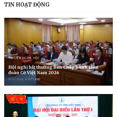
TIN HOẠT ĐỘNG
TIN LIÊN ĐOÀN, HỘI
Hội nghị bất thường Ban Chấp hành Liên
đoàn Cờ Việt Nam 2026
07-07-2026
HITS
955