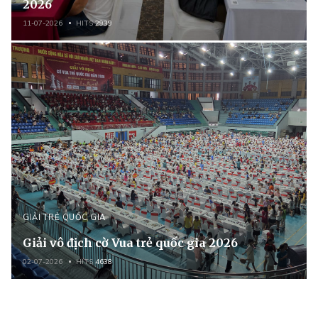
2026
11-07-2026
HITS
2939
GIẢI TRẺ QUỐC GIA
Giải vô địch cờ Vua trẻ quốc gia 2026
02-07-2026
HITS
4638