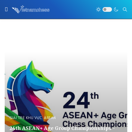
GIẢI TRẺ KHU VỰC, ASEAN
24th ASEAN+ Age Group Championships -