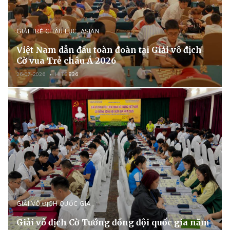
GIẢI TRẺ CHÂU LỤC, ASIAN
Việt Nam dẫn đầu toàn đoàn tại Giải vô địch
Cờ vua Trẻ châu Á 2026
26-07-2026
HITS
836
GIẢI VÔ ĐỊCH QUỐC GIA
Giải vô địch Cờ Tướng đồng đội quốc gia năm