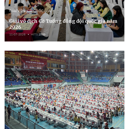
GIẢI VÔ ĐỊCH QUỐC GIA
Giải vô địch Cờ Tướng đồng đội quốc gia năm
2026
11-07-2026
HITS
2939