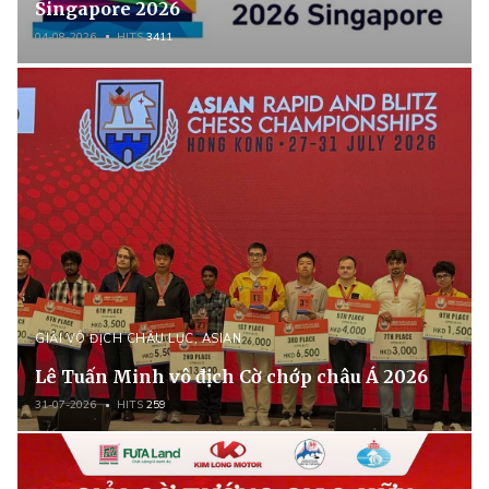
Singapore 2026
04-08-2026
HITS
3411
GIẢI VÔ ĐỊCH CHÂU LỤC, ASIAN
Lê Tuấn Minh vô địch Cờ chớp châu Á 2026
31-07-2026
HITS
259