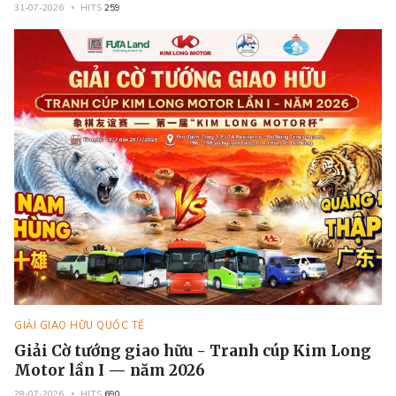
31-07-2026
HITS
259
GIẢI GIAO HỮU QUỐC TẾ
Giải Cờ tướng giao hữu - Tranh cúp Kim Long
Motor lần I — năm 2026
28-07-2026
HITS
690