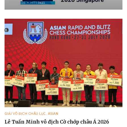
04-08-2026
HITS
3411
GIẢI VÔ ĐỊCH CHÂU LỤC, ASIAN
Lê Tuấn Minh vô địch Cờ chớp châu Á 2026