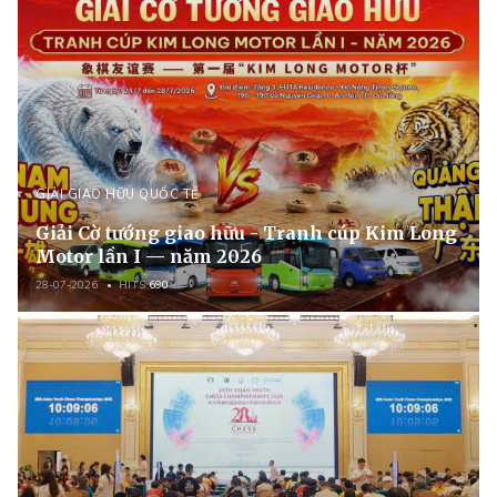
GIẢI GIAO HỮU QUỐC TẾ
Giải Cờ tướng giao hữu - Tranh cúp Kim Long
Motor lần I — năm 2026
28-07-2026
HITS
690