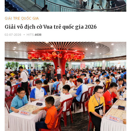
GIẢI TRẺ QUỐC GIA
Giải vô địch cờ Vua trẻ quốc gia 2026
02-07-2026
HITS
4638