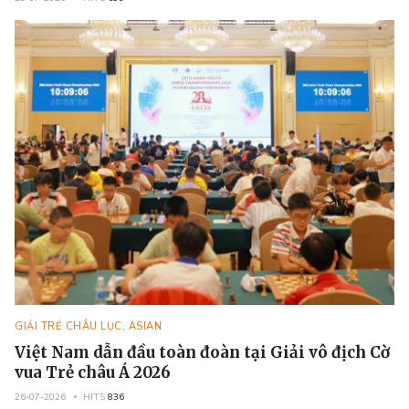
GIẢI TRẺ CHÂU LỤC, ASIAN
Việt Nam dẫn đầu toàn đoàn tại Giải vô địch Cờ
vua Trẻ châu Á 2026
26-07-2026
HITS
836