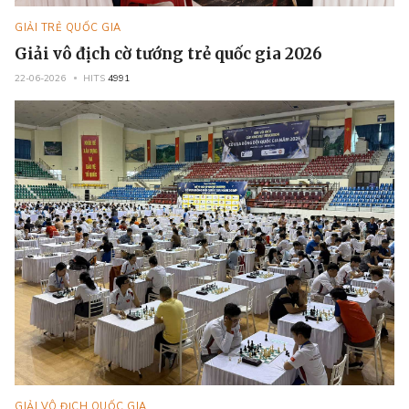
GIẢI TRẺ QUỐC GIA
Giải vô địch cờ tướng trẻ quốc gia 2026
22-06-2026
HITS
4991
GIẢI VÔ ĐỊCH QUỐC GIA