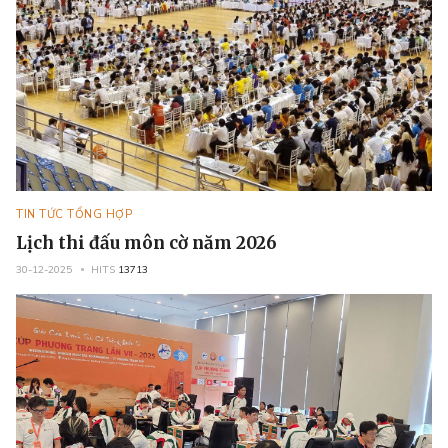
TIN TỨC TỔNG HỢP
Lịch thi đấu môn cờ năm 2026
30-12-2025
HITS
13713