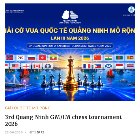
GIẢI QUỐC TẾ MỞ RỘNG
3rd Quang Ninh GM/IM chess tournament
2026
23-06-2026
HITS
5779