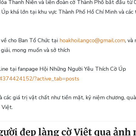
Hóa Thanh Niên và liên đoàn cờ Thành Phố bắt đầu từ 
 Úp khá lớn tại khu vực Thành Phố Hồ Chí Minh và các
h về cho Ban Tổ Chức tại
hoakhoilangco@gmail.com
, và
n giải, mong muốn và sở thích
nline tại fanpage Hội Những Người Yêu Thích Cờ Úp
54374424152/?active_tab=posts
 các giá trị vật chất như tiền mặt, kỷ niệm chương, quà 
 Việt.
gười đẹp làng cờ Việt qua ảnh