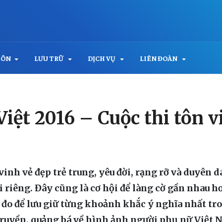
MÔN
LƯU TRỮ
DỊCH VỤ
LIÊN ĐOÀN
ệt 2016 – Cuộc thi tôn vi
inh vẻ đẹp trẻ trung, yêu đời, rạng rỡ và duyên 
riêng. Đây cũng là cơ hội để làng cờ gần nhau hơn
c đo để lưu giữ từng khoảnh khắc ý nghĩa nhất tr
n truyền, quảng bá về hình ảnh người phụ nữ Việt N