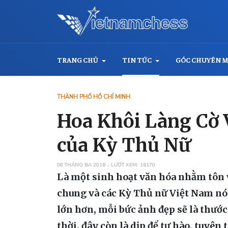
TRANG CHỦ
TIN TỨC
GÓC CHUYÊN 
THÀNH PHỐ HỒ CHÍ MINH
Hoa Khôi Làng Cờ Vi
của Kỳ Thủ Nữ
08 THÁNG BA 2016
LƯỢT XEM: 16170
Là một sinh hoạt văn hóa nhằm tôn v
chung và các Kỳ Thủ nữ Việt Nam nói 
lớn hơn, mỗi bức ảnh đẹp sẽ là thướ
thời, đây còn là dịp để tự hào, tuyê