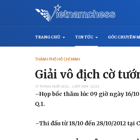
TRANG CHỦ
TIN TỨC
GÓC CHUYÊN 
THÀNH PHỐ HỒ CHÍ MINH
Giải vô địch cờ t
17 THÁNG MƯỜI 2012
LƯỢT XEM: 12131
–Họp bốc thăm lúc 09 giờ ngày 16/10
Q.1.
–Thi đấu từ 18/10 đến 28/10/2012 tại 