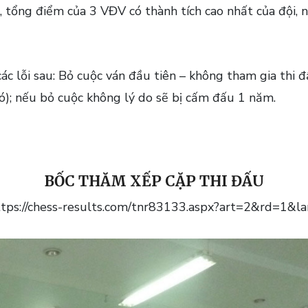
 tổng điểm của 3 VĐV có thành tích cao nhất của đội, 
ác lỗi sau: Bỏ cuộc ván đầu tiên – không tham gia thi 
có); nếu bỏ cuộc không lý do sẽ bị cấm đấu 1 năm.
BỐC THĂM XẾP CẶP THI ĐẤU
tps://chess-results.com/tnr83133.aspx?art=2&rd=1&la