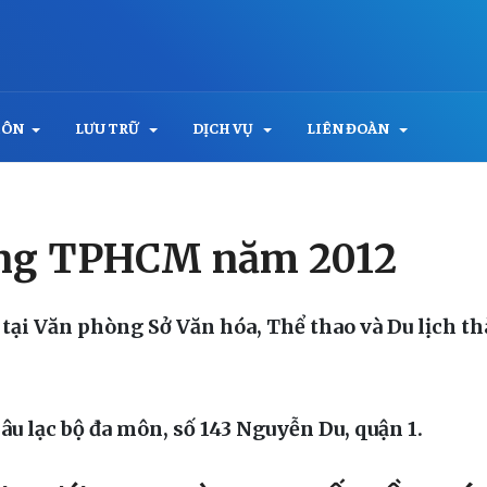
MÔN
LƯU TRỮ
DỊCH VỤ
LIÊN ĐOÀN
ướng TPHCM năm 2012
 tại Văn phòng Sở Văn hóa, Thể thao và Du lịch t
Câu lạc bộ đa môn, số 143 Nguyễn Du, quận 1.