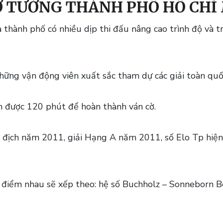
CỜ TƯỚNG THÀNH PHỐ HỒ CHÍ
thành phố có nhiều dịp thi đấu nâng cao trình độ và t
hững vận động viên xuất sắc tham dự các giải toàn quố
n được 120 phút để hoàn thành ván cờ.
 địch năm 2011, giải Hạng A năm 2011, số Elo Tp hiện 
điểm nhau sẽ xếp theo: hệ số Buchholz – Sonneborn Be