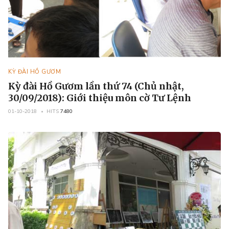
KỲ ĐÀI HỒ GƯƠM
Kỳ đài Hồ Gươm lần thứ 74 (Chủ nhật,
30/09/2018): Giới thiệu môn cờ Tư Lệnh
01-10-2018
HITS
7480