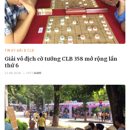
TIN KỲ ĐÀI & CLB
Giải vô địch cờ tướng CLB 358 mở rộng lần
thứ 6
21-08-2018
HITS
8465