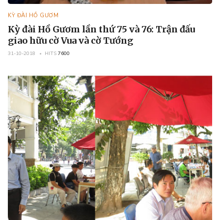
KỲ ĐÀI HỒ GƯƠM
Kỳ đài Hồ Gươm lần thứ 75 và 76: Trận đấu
giao hữu cờ Vua và cờ Tướng
31-10-2018
HITS
7600