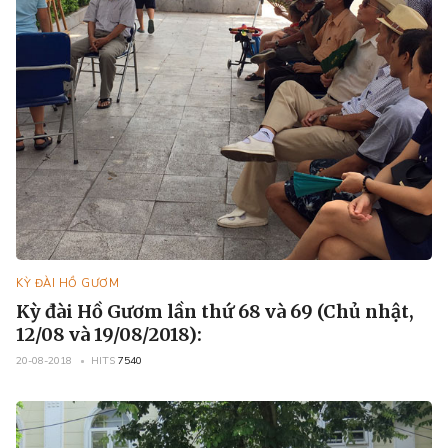
KỲ ĐÀI HỒ GƯƠM
Kỳ đài Hồ Gươm lần thứ 68 và 69 (Chủ nhật,
12/08 và 19/08/2018):
20-08-2018
HITS
7540