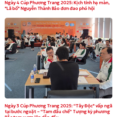
Ngày 4 Cúp Phương Trang 2025: Kịch tính hạ màn,
"Lã bố" Nguyễn Thành Bảo đơn đao phó hội
Ngày 3 Cúp Phương Trang 2025: “Tây Độc" vấp ngã
tại bước ngoặt – “Tam đầu chế” Tượng kỳ phương