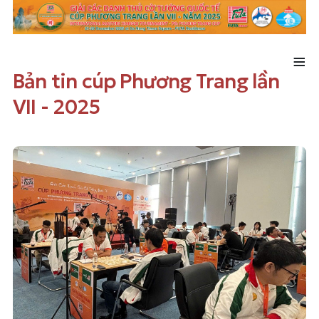
≡
Bản tin cúp Phương Trang lần
VII - 2025