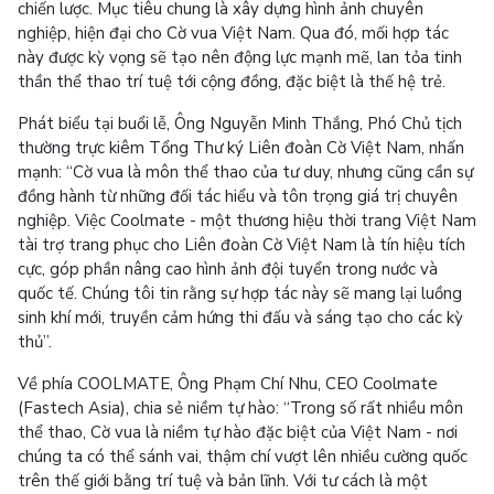
chiến lược. Mục tiêu chung là xây dựng hình ảnh chuyên
nghiệp, hiện đại cho Cờ vua Việt Nam. Qua đó, mối hợp tác
này được kỳ vọng sẽ tạo nên động lực mạnh mẽ, lan tỏa tinh
thần thể thao trí tuệ tới cộng đồng, đặc biệt là thế hệ trẻ.
Phát biểu tại buổi lễ, Ông Nguyễn Minh Thắng, Phó Chủ tịch
thường trực kiêm Tổng Thư ký Liên đoàn Cờ Việt Nam, nhấn
mạnh: “Cờ vua là môn thể thao của tư duy, nhưng cũng cần sự
đồng hành từ những đối tác hiểu và tôn trọng giá trị chuyên
nghiệp. Việc Coolmate - một thương hiệu thời trang Việt Nam
tài trợ trang phục cho Liên đoàn Cờ Việt Nam là tín hiệu tích
cực, góp phần nâng cao hình ảnh đội tuyển trong nước và
quốc tế. Chúng tôi tin rằng sự hợp tác này sẽ mang lại luồng
sinh khí mới, truyền cảm hứng thi đấu và sáng tạo cho các kỳ
thủ”.
Về phía COOLMATE, Ông Phạm Chí Nhu, CEO Coolmate
(Fastech Asia), chia sẻ niềm tự hào: “Trong số rất nhiều môn
thể thao, Cờ vua là niềm tự hào đặc biệt của Việt Nam - nơi
chúng ta có thể sánh vai, thậm chí vượt lên nhiều cường quốc
trên thế giới bằng trí tuệ và bản lĩnh. Với tư cách là một